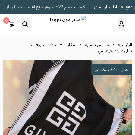
كود الخصم n22 متوفر دفع اقساط تمارا وتابي
0
متجر مون
الرئيسية
ملابس شتوية
سكارف + شالات شتوية
شال ماركة جيفنشي
شال ماركة جيفنشي