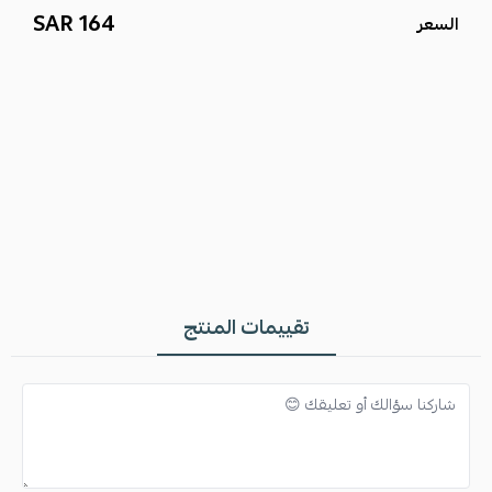
164 SAR
الرقي على إطلالتك.
السعر
مزايا المنتج:
الخامة:
قماش فاخر من الصوف.
التصميم:
الأكثر طلبًا بنقشة
جيفنشي
الأيقونية.
المقاس:
موحد.
التوصيل:
متوفر لجميع مناطق المملكة، وتوصيل فوري في الرياض.
تقييمات المنتج