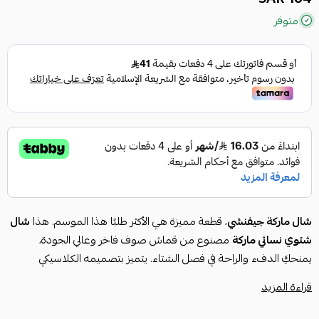
متوفر
شال ماركة جيفنشي
، قطعة مميزة هي الأكثر طلبًا هذا الموسم. هذا
شال
شتوي نسائي ماركة
مصنوع من قماش صوف فاخر وعالي الجودة،
يمنحكِ الدفء والراحة في فصل الشتاء. يتميز بتصميمه الكلاسيكي
باللونين الأسود والأبيض، مع نقشة شعار Givenchy الأيقونية التي تعكس
قراءة المزيد
جمال
ماركة جفنشي
.
يُعد هذا
شال نسائي شتوي
من أفضل
شال ماركه
الذي يضيف لمسة من