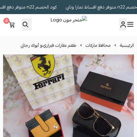
اط تمارا وتابي
كود الخصم n22 متوفر دفع اقساط تمارا وتابي
0
متجر مون
الرئيسية
محافظ ماركات
طقم نظارات فيراري،و أبوك رجالي