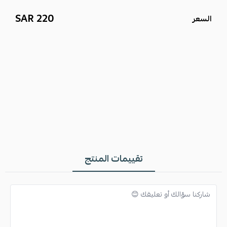
الملحقات:
يأتي مع جميع ملحقاته الأصلية الفاخرة، بما في ذلك الأزرار،
220 SAR
السعر
الليبرات، ولوغو ستيل يحمل شعار دنهل.
التغليف:
يُقدم في علبة وكيس الماركة الأنيق، مما يجعله هدية مثالية.
الألوان:
متوفر بمجموعة واسعة من الألوان لتناسب جميع الأذواق
والمناسبات.
لا تفوت فرصة امتلاك هذا
قماش ثوب دنهل
الفاخر الذي يضيف لمسة
من الرقي والأناقة إلى مظهرك. اطلبه الآن واستمتع بالجودة التي لا تُضاهى
والراحة المثالية التي يقدمها
قماش صيفي رجالي
يواكب أحدث صيحات
الموضة.
تقييمات المنتج