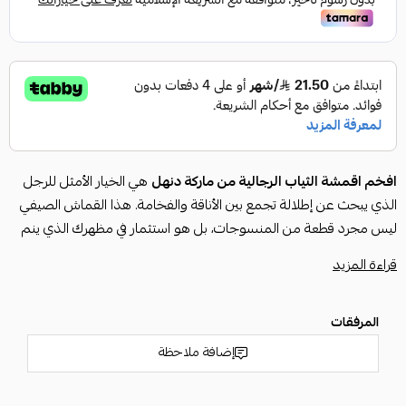
افخم اقمشة الثياب الرجالية من ماركة دنهل
هي الخيار الأمثل للرجل
الذي يبحث عن إطلالة تجمع بين الأناقة والفخامة. هذا القماش الصيفي
ليس مجرد قطعة من المنسوجات، بل هو استثمار في مظهرك الذي ينم
عن ذوق رفيع. يجسد
قماش دنهل رجالي
الفخامة والجودة العالية التي
قراءة المزيد
تضمن لك التميز والراحة، مما يجعله من
افضل اقمشة الثياب الرجالية
التي يمكن أن تقتنيها. إنها قطعة أساسية لخزانة ملابسك، مصممة
المرفقات
لتناسب الأجواء الحارة مع الحفاظ على مظهر أنيق وجذاب.
المواصفات:
إضافة ملاحظة
الخامة:
قماش صيفي ناعم وخفيف الوزن، يوفر الراحة والتهوية طوال
اليوم.