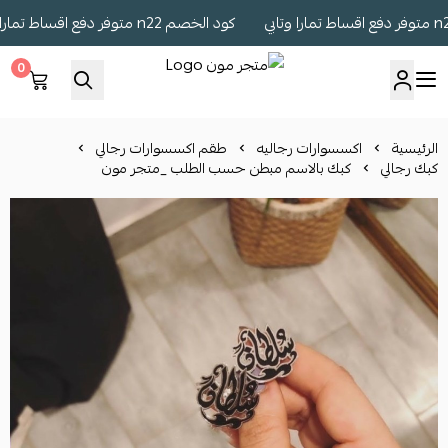
كود الخصم n22 متوفر دفع اقساط تمارا وتابي
0
متجر مون
الرئيسية
اكسسوارات رجاليه
طقم اكسسوارات رجالي
كبك رجالي
كبك بالاسم مبطن حسب الطلب _متجر مون