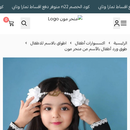
كود الخصم n22 متوفر دفع اقساط تمارا وتابي
كود الخصم n22 
0
متجر مون
الرئيسية
اكسسوارات أطفال
اطواق بالاسم للاطفال
طوق ورد أطفال بالأسم من متجر مون