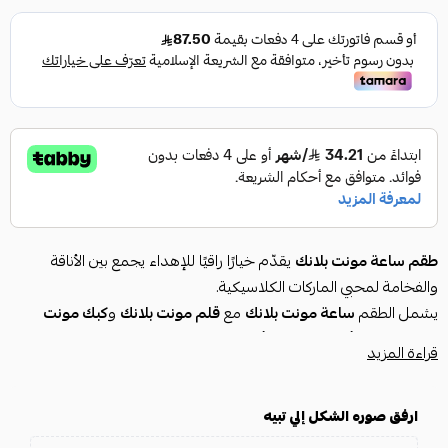
طقم ساعة مونت بلانك
يقدّم خيارًا راقيًا للإهداء يجمع بين الأناقة
والفخامة لمحبي الماركات الكلاسيكية.
يشمل الطقم
ساعة مونت بلانك
مع
قلم مونت بلانك
و
كبك مونت
بلانك
بتنسيق أنيق، ويُعد من أفضل خيارات
طقم مونت بلانك
لعشاق
قراءة المزيد
ساعات مونت بلانك
و
مونت بلانك ساعة
. كما يناسب من يبحث عن
ساعه مونت بلانك
أو
مونت بلانك ساعات
، ويشمل أيضًا تسميات شائعة
مثل
ساعات مونت بلاك
و
ارفق صوره الشكل إلي تبيه
ساعة مونت بلاك
و
ساعه مونت بلاك
ضمن
تجربة إهداء متكاملة.