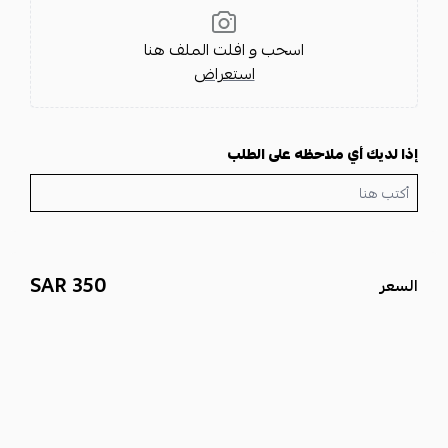
مميزات ومواصفات المنتج
طقم ساعة مونت بلانك
فاخر للإهداء
اسحب و افلت الملف هنا
ساعة مونت بلانك
بتصميم أنيق
استعراض
قلم مونت بلانك
بتشطيب راقٍ
كبك مونت بلانك
مكمّل للطقم
كرت الماركة
مرفق
إذا لديك أي ملاحظه على الطلب
علبة أصلية
مطابقة للصورة
كيس فخم
جاهز للتقديم
الشحن من الرياض
اختَر
طقم ساعة مونت بلانك
الآن وقدّم
طقم مونت بلانك
أنيق يعبّر عن
الذوق الرفيع — اطلبه اليوم من متجر مون وتميّز بهديتك.
350 SAR
السعر