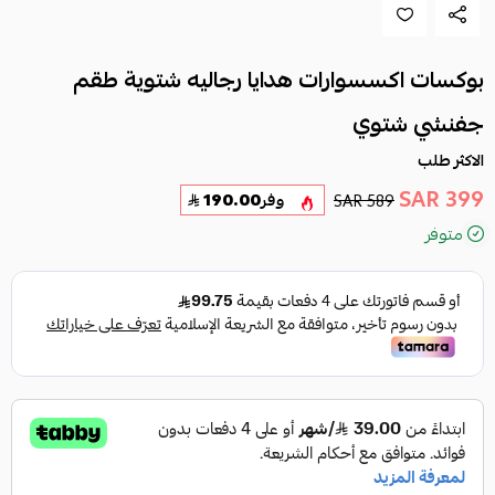
بوكسات اكسسوارات هدايا رجاليه شتوية طقم
جفنشي شتوي
الاكثر طلب
399 SAR
589 SAR
وفر
190.00
متوفر