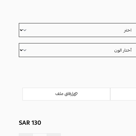
إرفاق ملف
130 SAR
اسحب و افلت الملف هنا
استعراض