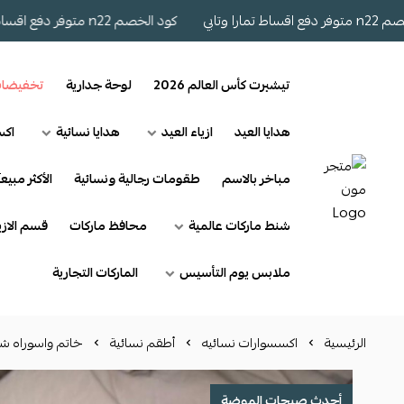
كود الخصم n22 متوفر دفع اقساط تمارا وتابي
تيشيرت كأس العالم 2026
لوحة جدارية
تخفيضا
هدايا العيد
ازياء العيد
هدايا نسائية
اكس
مباخر بالاسم
طقومات رجالية ونسائية
الأكثر مبيعآ
شنط ماركات عالمية
محافظ ماركات
قسم الازي
ملابس يوم التأسيس
الماركات التجارية
الرئيسية
اكسسوارات نسائيه
أطقم نسائية
خاتم واسوراه شو
أحدث صيحات الموضة