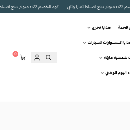
كود الخصم n22 متوفر دفع اقساط تمارا وتابي
ج فخمة
هدايا تخرج
ايا اكسسوارات السيارات
0
ت شمسية ماركة
اء اليوم الوطني