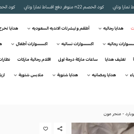
كود الخصم n22 متوفر دفع اقساط تمارا وتابي
كود الخصم n22 متوفر دفع اقساط تمارا وتابي
ت
هدايا رجاليه
أطقم وتيشرتات الانديه السعوديه
هدايا تخر
سوارات رجاليه
اكسسوارات نسائيه
اكسسوارات أطفال
هد
تغليف هدايا
ساعات ماركة درجة اولى
اقلام رجالية ماركات
نظارا
اء
هدايا رمضانيه
هدايا شتوية
ملابس شتوية
ازي
بارد - متجر مون