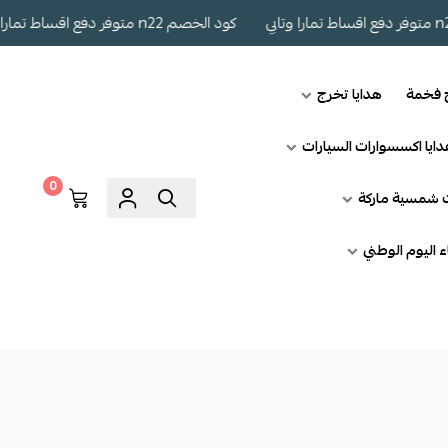
كود الخصم n22 متوفر دفع اقساط تمارا وتابي
ج فخمة
هدايا تخرج
ايا اكسسوارات السيارات
0
ت شمسية ماركة
اء اليوم الوطني