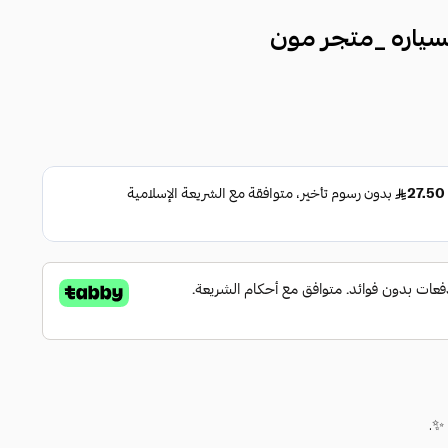
سياره _متجر مون
✨.