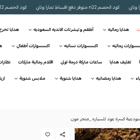
كود الخصم n22 متوفر دفع اقساط تمارا وتابي
كود الخصم n22 متوفر دفع اقساط تمارا وتابي
ت
هدايا رجاليه
أطقم وتيشرتات الانديه السعوديه
هدايا تخر
سوارات رجاليه
اكسسوارات نسائيه
اكسسوارات أطفال
هد
تغليف هدايا
ساعات ماركة درجة اولى
اقلام رجالية ماركات
نظارا
اء
هدايا رمضانيه
هدايا شتوية
ملابس شتوية
ازي
تودعية كسرة عود للسياره _متجر مون