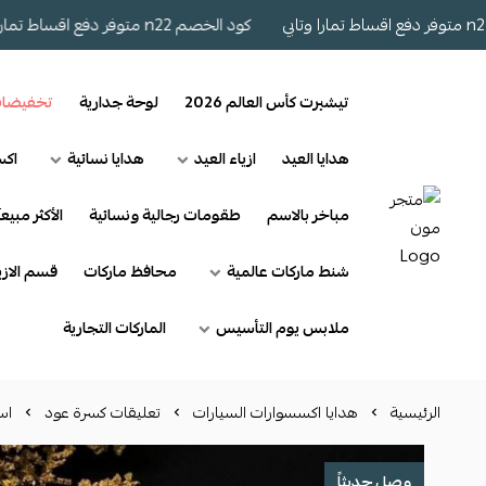
كود الخصم n22 متوفر دفع اقساط تمارا وتابي
تيشيرت كأس العالم 2026
لوحة جدارية
تخفيضا
هدايا العيد
ازياء العيد
هدايا نسائية
اكس
مباخر بالاسم
طقومات رجالية ونسائية
الأكثر مبيعآ
شنط ماركات عالمية
محافظ ماركات
قسم الازي
ملابس يوم التأسيس
الماركات التجارية
الرئيسية
هدايا اكسسوارات السيارات
تعليقات كسرة عود
اس
وصل حديثاً