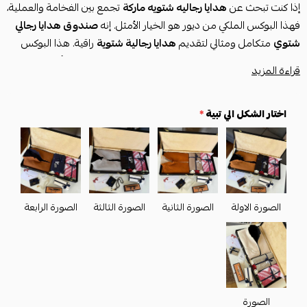
إذا كنت تبحث عن
هدايا رجاليه شتويه ماركة
تجمع بين الفخامة والعملية،
فهذا البوكس الملكي من ديور هو الخيار الأمثل. إنه
صندوق هدايا رجالي
شتوي
متكامل ومثالي لتقديم
هدايا رجالية شتوية
راقية. هذا البوكس
هو تجسيد لـ
بوكس اخاف عليك من برد الشتاء
، ويُعد من أرقى
هدايا
قراءة المزيد
الشتاء للرجال
. يوفر هذا
بوكس هايا رجاليه شتويه
كل ما يحتاجه الرجل
الأنيق، مما يجعله
هديه شتويه رجاليه
لا تُنسى.
المميزات
اختار الشكل الي تبية
*
هدايا رجاليه شتويه ماركة
ديور متكاملة في بوكس ملكي فاخر.
بوكس هدايا الشتاء للرجال
يضم الملابس الشتوية الأساسية (قماش،
شماغ، سديري).
هدية رجالية ماركة
ديور مع إكسسوارات درجة أولى (قلم، كبك، بوك،
سبحة).
الصورة الاولة
الصورة الثانية
الصورة الثالثة
الصورة الرابعة
إمكانية إضافة عبارة مخصصة من اختيارك لزيادة تميز الهدية.
مواصفات المنتج
الملابس:
قماش شتوي ديور (3.5 متر بعرضين)، شماغ ديور (مقاسات 55،
58، 60)، سديري (جميع المقاسات متوفرة).
الإكسسوارات:
قلم وكبك ديور درجة أولى، بوك ديور، ومسبحة.
الصورة