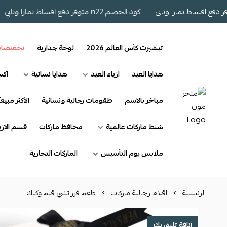
كود الخصم n22 متوفر دفع اقساط تمارا وتابي
كو
تيشيرت كأس العالم 2026
لوحة جدارية
تخفيضا
هدايا العيد
ازياء العيد
هدايا نسائية
اكس
مباخر بالاسم
طقومات رجالية ونسائية
الأكثر مبيعآ
شنط ماركات عالمية
محافظ ماركات
قسم الازي
ملابس يوم التأسيس
الماركات التجارية
الرئيسية
اقلام رجالية ماركات
طقم فرزاتشي قلم وكبك
أناقة تليق بك