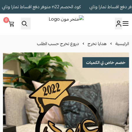
كود الخصم n22 متوفر دفع اقساط تمارا وتابي
0
متجر مون
الرئيسية
هدايا تخرج
دروع تخرج حسب الطلب
خصم خاص لي الكميات