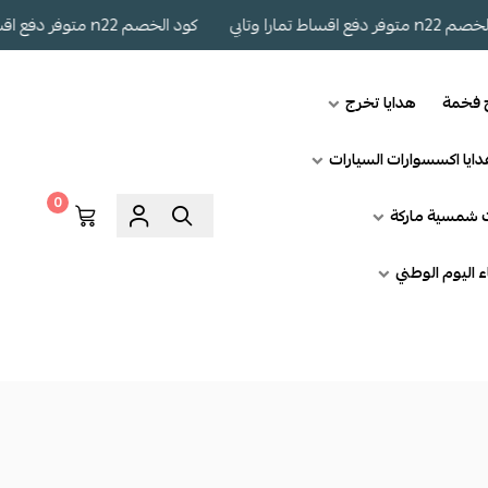
را وتابي
كود الخصم n22 متوفر دفع اقساط تمارا وتابي
ج فخمة
هدايا تخرج
ايا اكسسوارات السيارات
0
ت شمسية ماركة
اء اليوم الوطني