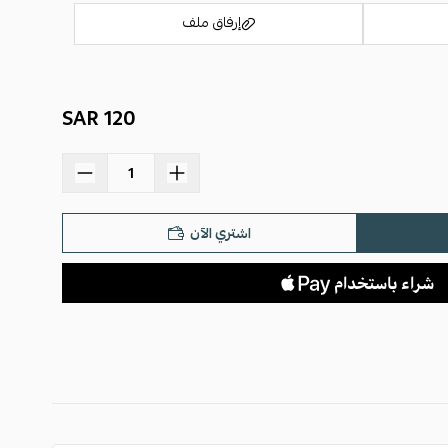
إرفاق ملف
120 SAR
اسحب و افلت الملف هنا
استعراض
اشتري الآن