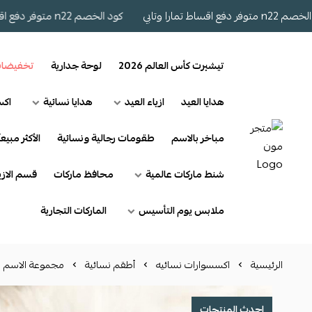
تمارا وتابي
كود الخصم n22 متوفر دفع اقساط تمارا وتابي
تيشيرت كأس العالم 2026
لوحة جدارية
تخفيضا
هدايا العيد
ازياء العيد
هدايا نسائية
اكس
مباخر بالاسم
طقومات رجالية ونسائية
الأكثر مبيعآ
شنط ماركات عالمية
محافظ ماركات
قسم الازي
ملابس يوم التأسيس
الماركات التجارية
الرئيسية
اكسسوارات نسائيه
أطقم نسائية
مجموعة الاسم 
احدث المنتجات