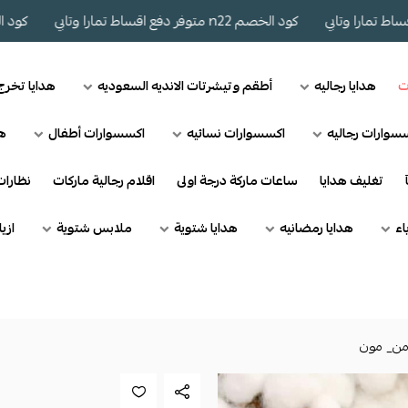
كود الخصم n22 متوفر دفع اقساط تمارا وتابي
كود الخصم n22 متوفر دفع اقساط تما
ت
هدايا رجاليه
أطقم وتيشرتات الانديه السعوديه
هدايا تخر
سوارات رجاليه
اكسسوارات نسائيه
اكسسوارات أطفال
هد
تغليف هدايا
ساعات ماركة درجة اولى
اقلام رجالية ماركات
نظارا
اء
هدايا رمضانيه
هدايا شتوية
ملابس شتوية
ازي
من_ مون