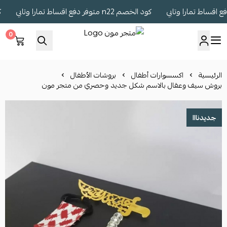
كود الخصم n22 متوفر دفع اقساط تمارا وتابي
كود الخ
0
متجر مون
الرئيسية
اكسسوارات أطفال
بروشات الأطفال
بروش سيف وعقال بالاسم شكل جديد وحصري من متجر مون
جديدنااا